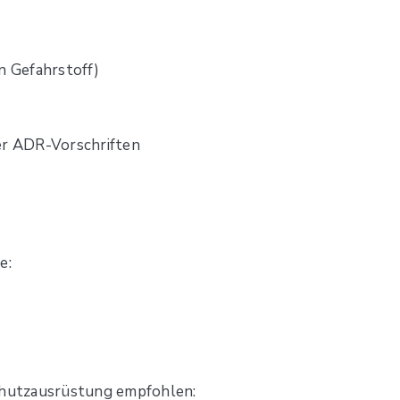
n Gefahrstoff)
er ADR-Vorschriften
e:
hutzausrüstung empfohlen: