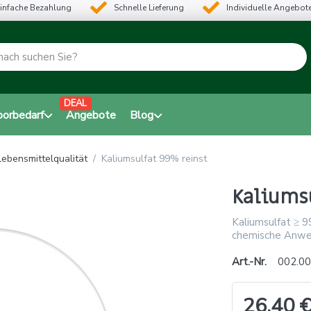
infache Bezahlung
Schnelle Lieferung
Individuelle Angebot
DEAL
borbedarf
Angebote
Blog
ebensmittelqualität
Kaliumsulfat 99% reinst
Kaliums
Kaliumsulfat ≥ 9
chemische Anw
Art.-Nr.
002.00
26,40 €