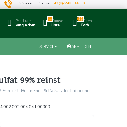
e
Persönlich für Sie da:
+49 (0)7240-9445836
1
56
Produkte
Wunsch
Waren
Vergleichen
Liste
Korb
SERVICE
ANMELDEN
ulfat 99% reinst
9 % reinst. Hochreines Sulfatsalz für Labor und
e
4.002.002.004.041.00000