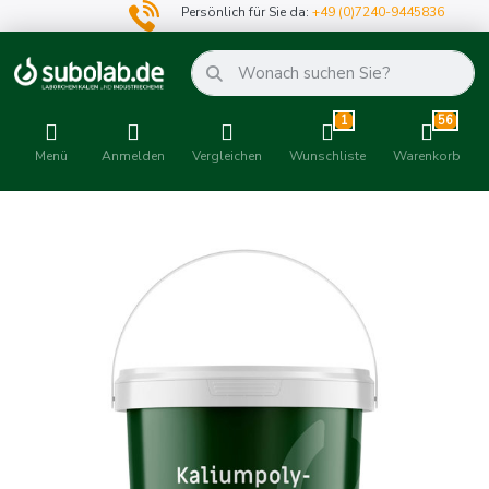
Persönlich für Sie da:
+49 (0)7240-9445836
1
56
Menü
Anmelden
Vergleichen
Wunschliste
Warenkorb