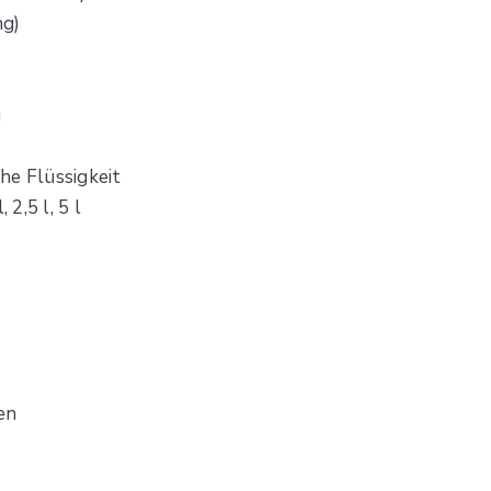
ng)
g
che Flüssigkeit
 2,5 l, 5 l
en