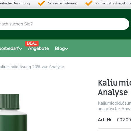
infache Bezahlung
Schnelle Lieferung
Individuelle Angebot
DEAL
borbedarf
Angebote
Blog
aliumiodidlösung 20% zur Analyse
Kaliumi
Analyse
Kaliumiodidlösun
analytische Anw
Art.-Nr.
002.00