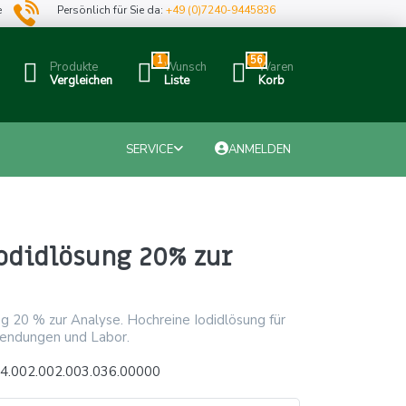
e
Persönlich für Sie da:
+49 (0)7240-9445836
1
56
Produkte
Wunsch
Waren
Vergleichen
Liste
Korb
SERVICE
ANMELDEN
odidlösung 20% zur
g 20 % zur Analyse. Hochreine Iodidlösung für
endungen und Labor.
4.002.002.003.036.00000