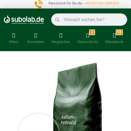
Persönlich für Sie da:
+49 (0)7240-9445836
1
56
Menü
Anmelden
Vergleichen
Wunschliste
Warenkorb