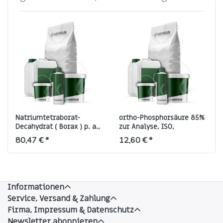
Natriumtetraborat-
ortho-Phosphorsäure 85%
Decahydrat ( Borax ) p. a.,
zur Analyse, ISO,
gewerbepflichtig
gewerbepflichtig
80,47 € *
12,60 € *
Informationen
Service, Versand & Zahlung
Firma, Impressum & Datenschutz
Newsletter abonnieren