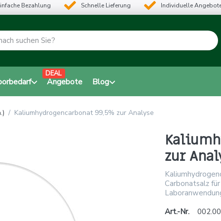
infache Bezahlung
Schnelle Lieferung
Individuelle Angebot
DEAL
borbedarf
Angebote
Blog
.)
Kaliumhydrogencarbonat 99,5% zur Analyse
Kaliumh
zur Anal
Kaliumhydrogenc
Carbonatsalz für
Laboranwendun
Art.-Nr.
002.00