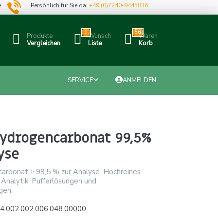
e
Persönlich für Sie da:
+49 (0)7240-9445836
1
56
Produkte
Wunsch
Waren
Vergleichen
Liste
Korb
SERVICE
ANMELDEN
ydrogencarbonat 99,5%
yse
arbonat ≥ 99,5 % zur Analyse. Hochreines
 Analytik, Pufferlösungen und
gen.
4.002.002.006.048.00000