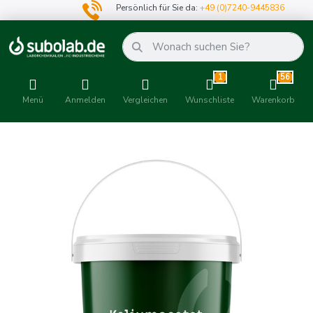
Persönlich für Sie da:
+49 (0)7240-9445836
1
56
Menü
Anmelden
Vergleichen
Wunschliste
Warenkorb