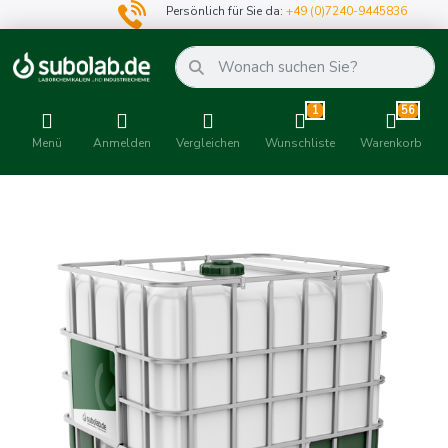
Persönlich für Sie da:
+49 (0)7240-9445836
1
56
Menü
Anmelden
Vergleichen
Wunschliste
Warenkorb