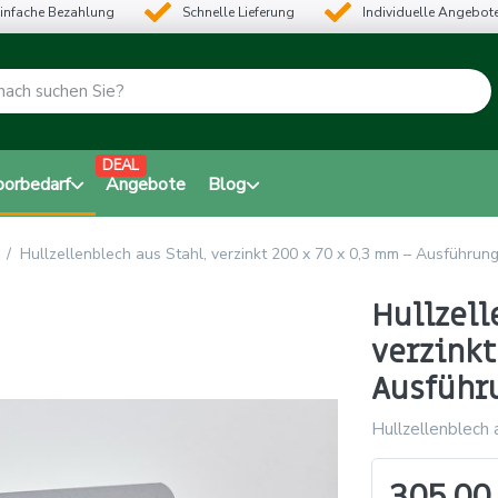
infache Bezahlung
Schnelle Lieferung
Individuelle Angebot
DEAL
borbedarf
Angebote
Blog
Hullzellenblech aus Stahl, verzinkt 200 x 70 x 0,3 mm – Ausführung
Hullzell
verzinkt
Ausführu
Hullzellenblech 
305,00