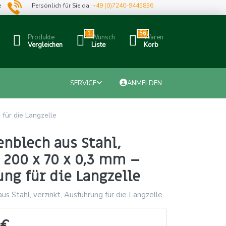
e
Persönlich für Sie da:
+49 (0)7240-9445836
1
56
Produkte
Wunsch
Waren
Vergleichen
Liste
Korb
SERVICE
ANMELDEN
 für die Langzelle
enblech aus Stahl,
 200 x 70 x 0,3 mm –
ng für die Langzelle
aus Stahl, verzinkt, Ausführung für die Langzelle
 €