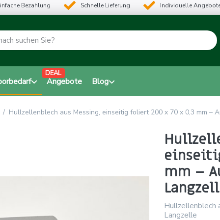
infache Bezahlung
Schnelle Lieferung
Individuelle Angebot
DEAL
borbedarf
Angebote
Blog
Hullzellenblech aus Messing, einseitig foliert 200 x 70 x 0,3 mm – 
Hullzell
einseiti
mm – Au
Langzell
Hullzellenblech a
Langzelle