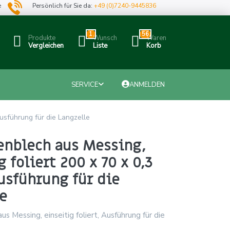
e
Persönlich für Sie da:
+49 (0)7240-9445836
1
56
Produkte
Wunsch
Waren
Vergleichen
Liste
Korb
SERVICE
ANMELDEN
Ausführung für die Langzelle
enblech aus Messing,
g foliert 200 x 70 x 0,3
sführung für die
e
us Messing, einseitig foliert, Ausführung für die