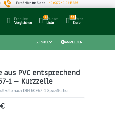
e
Persönlich für Sie da:
+49 (0)7240-9445836
1
56
Produkte
Wunsch
Waren
Vergleichen
Liste
Korb
SERVICE
ANMELDEN
e aus PVC entsprechend
7-1 – Kurzzelle
ullzelle nach DIN 50957-1 Spezifikation
 €