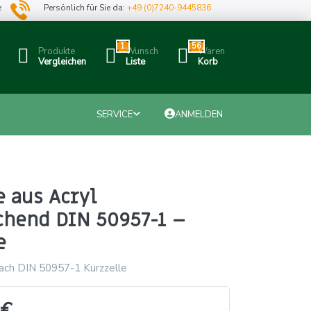
e
Persönlich für Sie da:
+49 (0)7240-9445836
1
56
Produkte
Wunsch
Waren
Vergleichen
Liste
Korb
SERVICE
ANMELDEN
e aus Acryl
chend DIN 50957-1 –
e
nach DIN 50957-1 Kurzzelle
 €