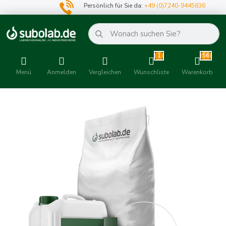
Persönlich für Sie da:
+49 (0)7240-9445836
1
56
Menü
Anmelden
Vergleichen
Wunschliste
Warenkorb