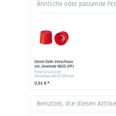
Ähnliche oder passende Pr
Drück‑Dreh Verschluss
rot, Gewinde ND25 (PP)
mit Spritzeinsatz
Roter Drück‑Dreh
Verschluss ND25 (PP) mit
Spritzeinsatz, 35.5 mm, 9
0,51 € *
g
Benutzer, die diesen Artik