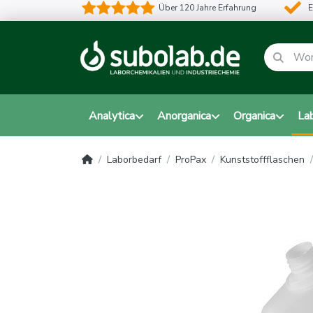
Über 120 Jahre Erfahrung
E
Analytica
Anorganica
Organica
La
Laborbedarf
ProPax
Kunststoffflaschen