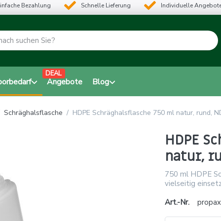
infache Bezahlung
Schnelle Lieferung
Individuelle Angebot
DEAL
borbedarf
Angebote
Blog
Schräghalsflasche
HDPE Schräghalsflasche 750 ml natur, rund, 
HDPE Sc
natur, r
750 ml HDPE Sch
vielseitig einset
Art.-Nr.
propa