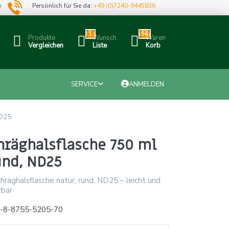
e
Persönlich für Sie da:
+49 (0)7240-9445836
1
56
Produkte
Wunsch
Waren
Vergleichen
Liste
Korb
SERVICE
ANMELDEN
ND25
hräghalsflasche 750 ml
und, ND25
räghalsflasche natur, rund, ND25 – leicht und
zbar
x-8-8755-5205-70