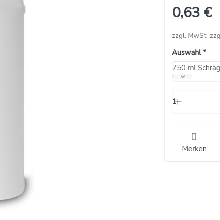
0,63 €
zzgl. MwSt. zzg
Auswahl
750 ml Schräg
1
Merken