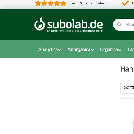
Über 120 Jahre Erfahrung
E
Analytica
Anorganica
Organica
La
Han
Sort