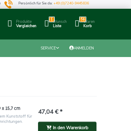
e
Persönlich für Sie da:
+49 (0)7240-9445836
1
56
Produkte
Wunsch
Waren
Vergleichen
Liste
Korb
SERVICE
ANMELDEN
 x 15,7 cm
47,04 € *
em Kunststoff für
nrichtungen.
In den Warenkorb