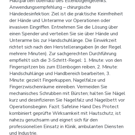
Hautpartien oberhalb des Ellenbogengelenks.
Anwendungsempfehlung – chirurgische
Händedesinfektion: Ziel ist die praktische Keimfreiheit
der Hände und Unterarme vor Operationen oder
invasiven Eingriffen. Entnehmen Sie die Lösung über
einen Spender und verteilen Sie sie über Hände und
Unterarme bis zur Handschuhlänge. Die Einwirkzeit
richtet sich nach den Herstellerangaben (in der Regel
mehrere Minuten). Zur sachgerechten Durchführung
empfiehlt sich die 3‑Schritt-Regel: 1. Minute: von den
Fingerspitzen bis zum Ellenbogen reiben, 2. Minute:
Handschuhlänge und Handbereich bearbeiten, 3.
Minute: gezielt Fingerkuppen, Nagelfalze und
Fingerzwischenräume einreiben. Vermeiden Sie
mechanisches Schrubben mit Bürsten; halten Sie Nägel
kurz und desinfizieren Sie Nagelfalz und Nagelbett vor
Operationsbeginn. Fazit: Safeline Hand Des Protect
kombiniert geprüfte Wirksamkeit mit Hautschutz, ist
nahezu geruchsarm und eignet sich für den
professionellen Einsatz in Klinik, ambulanten Diensten
und Industrie.