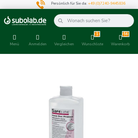
Persönlich für Sie da:
+49 (0)7240-9445836
1
56
Menü
Anmelden
Vergleichen
Wunschliste
Warenkorb