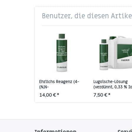
Benutzer, die diesen Artik
Ehrlichs Reagenz (4-
Lugolsche-Lösung
(N,N-
(verdünnt, 0,33 % I
Dimethylamino)benzaldehyd))
14,00 € *
7,50 € *