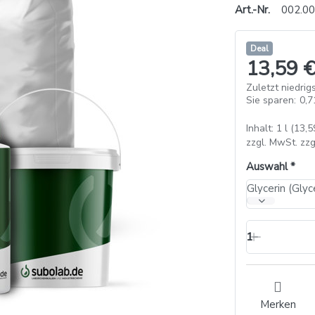
Art.-Nr.
002.00
Deal
13,59 €
Zuletzt niedrigs
Sie sparen:
0,7
Inhalt: 1 l (13,5
zzgl. MwSt. zzg
Auswahl
1
Merken