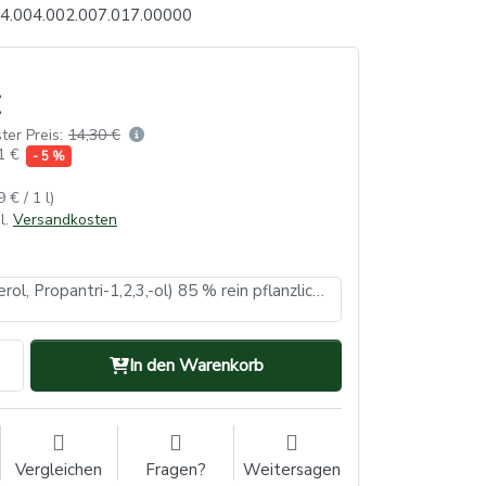
4.004.002.007.017.00000
ter Preis:
14,30 €
1 €
- 5 %
9 € / 1 l)
l.
Versandkosten
Glycerin (Glycerol, Propantri-1,2,3,-ol) 85 % rein pflanzlich, PHEUR, USP, BP, 1 L
In den Warenkorb
Vergleichen
Fragen?
Weitersagen