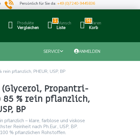
e
Persönlich für Sie da:
+49 (0)7240-9445836
1
56
Produkte
Wunsch
Waren
Vergleichen
Liste
Korb
SERVICE
ANMELDEN
 % rein pflanzlich, PHEUR, USP, BP
 (Glycerol, Propantri-
) 85 % rein pflanzlich,
SP, BP
n pflanzlich – klare, farblose und viskose
chster Reinheit nach Ph.Eur., USP, BP.
100 % pflanzlichen Rohstoffen.