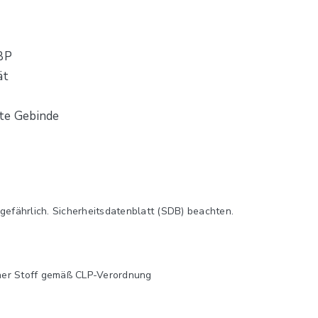
 BP
ät
hte Gebinde
efährlich. Sicherheitsdatenblatt (SDB) beachten.
cher Stoff gemäß CLP-Verordnung