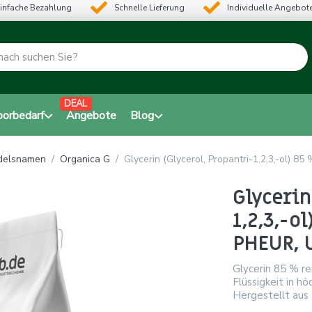
infache Bezahlung
Schnelle Lieferung
Individuelle Angebot
DEAL
borbedarf
Angebote
Blog
ndelsnamen
Organica G
Glycerin (Glycerol, Propantri-1,2,3,-ol) 85
Glycerin
1,2,3,-ol
PHEUR, U
Glycerin 85 % rei
Flüssigkeit in hö
Hergestellt aus 