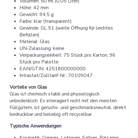
Volumen: 50 ml (0,05 Liter)
Höhe: 42 mm
Gewicht: 94,5 g
Farbe: klar (transparent)
Gewinde: GL 51 (weite Öffnung für leichtes
Befüllen)
Material: Glas
UN-Zulassung: keine
Verpackungseinheit: 75 Stück pro Karton, 96
Stück pro Palette
EAN/GTIN: 4251800000000
Intrastat/Zolltarif-Nr.: 70109047
Vorteile von Glas
Glas ist chemisch stabil und physiologisch
unbedenklich. Es interagiert nicht mit den meisten
Füllgütern, ist geruchs- und geschmacksneutral, direkt
bedruckbar und beliebig oft recycelbar.
Typische Anwendungen
Kosmetik: Cremes, Lotionen, Salben, Balsame,