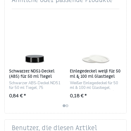
Ähnliche oder passende Produkte
Schwarzer ND51-Deckel
Einlegedeckel weiß für 50
(ABS) für 50 ml Tiegel
ml & 100 ml Glastiegel
(HDPE/PP)
Schwarzer ABS-Deckel ND51
Weißer Einlegedeckel für 50
für 50 ml Tiegel, 75
ml & 100 ml Glastiegel,
St./Karton.
geeignet für Gewinde 51/52.
0,84 € *
0,18 € *
Benutzer, die diesen Artikel