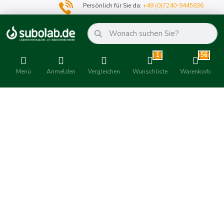
Persönlich für Sie da:
+49 (0)7240-9445836
1
56
Menü
Anmelden
Vergleichen
Wunschliste
Warenkorb