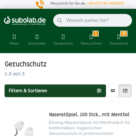
Persönlich für Sie da:
+49 (0)7240-9445836
1
56
Menü
Anmelden
Vergleichen
Wunschliste
Warenkorb
Geruchschutz
1-3
von
3
Filtern & Sortieren
Nasenstöpsel, 100 Stck., mit Menthol
Einweg-Nasenstöpsel mit Mentholduft für
komfortablen, hygienischen
Geruchsschutz in professionellen