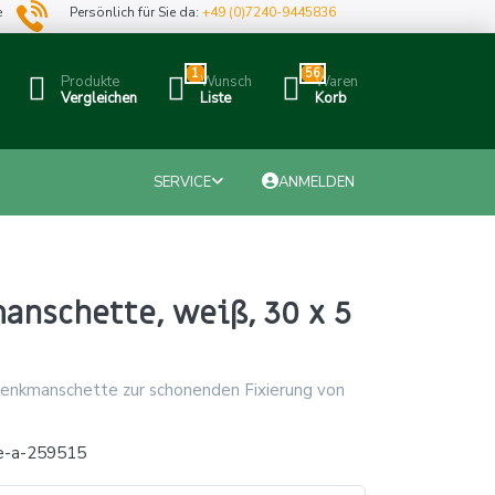
e
Persönlich für Sie da:
+49 (0)7240-9445836
1
56
Produkte
Wunsch
Waren
Vergleichen
Liste
Korb
SERVICE
ANMELDEN
anschette, weiß, 30 x 5
enkmanschette zur schonenden Fixierung von
e-a-259515