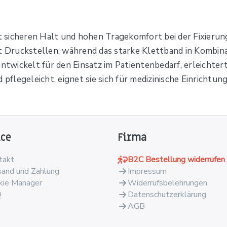
 sicheren Halt und hohen Tragekomfort bei der Fixieru
rt Druckstellen, während das starke Klettband in Kombina
entwickelt für den Einsatz im Patientenbedarf, erleichter
 pflegeleicht, eignet sie sich für medizinische Einrichtu
ice
Firma
takt
B2C Bestellung widerrufen
sand und Zahlung
Impressum
kie Manager
Widerrufsbelehrungen
Q
Datenschutzerklärung
AGB