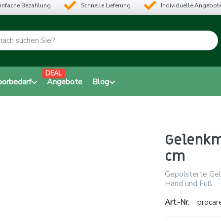
infache Bezahlung
Schnelle Lieferung
Individuelle Angebot
DEAL
borbedarf
Angebote
Blog
Gelenkm
cm
Gepolsterte Gel
Hand und Fuß.
Art.-Nr.
procar