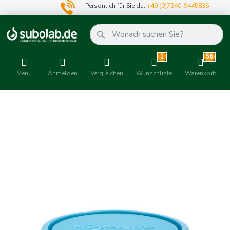
Persönlich für Sie da:
+49 (0)7240-9445836
1
56
Menü
Anmelden
Vergleichen
Wunschliste
Warenkorb