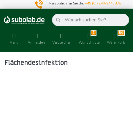
Persönlich für Sie da:
+49 (0)7240-9445836
1
56
Menü
Anmelden
Vergleichen
Wunschliste
Warenkorb
Flächendesinfektion