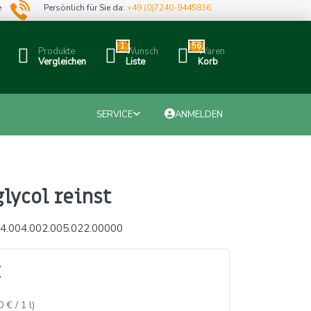
e
Persönlich für Sie da:
+49 (0)7240-9445836
1
56
Produkte
Wunsch
Waren
Vergleichen
Liste
Korb
SERVICE
ANMELDEN
lycol reinst
4.004.002.005.022.00000
0 € / 1 l)