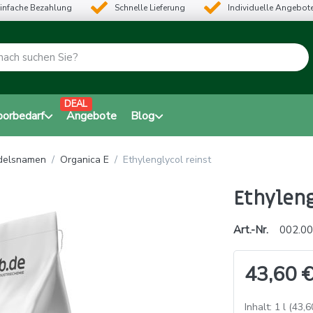
infache Bezahlung
Schnelle Lieferung
Individuelle Angebot
DEAL
borbedarf
Angebote
Blog
ndelsnamen
Organica E
Ethylenglycol reinst
Ethyleng
Art.-Nr.
002.00
43,60 €
Inhalt: 1 l (43,6