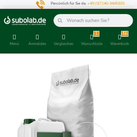
Persönlich für Sie da:
+49 (0)7240-9445836
1
56
Menü
Anmelden
Vergleichen
Wunschliste
Warenkorb