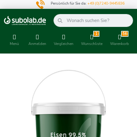
Persönlich für Sie da:
+49 (0)7240-9445836
1
56
Menü
Anmelden
Vergleichen
Wunschliste
Warenkorb