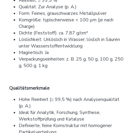
Reinheit: ≥ 99,5 %
Qualität: Zur Analyse (p. A.)
Form: Feines, grauschwarzes Metallpulver
Korngröße: typischerweise < 100 µm (je nach
Charge)
Dichte (Feststoff): ca. 7,87 g/cm³
Löslichkeit: Unlöslich in Wasser; löslich in Säuren
unter Wasserstoffentwicklung
Magnetisch: Ja
Verpackungseinheiten: z. B. 25 g, 50 g, 100 g, 250
g, 500 g, 1 kg
Qualitätsmerkmale
Hohe Reinheit (≥ 99,5 %) nach Analysenqualität
(p. A.)
Ideal für Analytik, Forschung, Synthese,
Werkstoffprüfung und Katalyse
Definierte, feine Kornstruktur mit homogener
Partikelverteilung