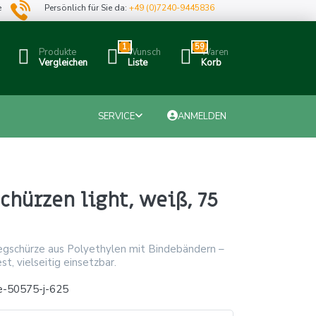
e
Persönlich für Sie da:
+49 (0)7240-9445836
1
59
Produkte
Wunsch
Waren
Vergleichen
Liste
Korb
SERVICE
ANMELDEN
hürzen light, weiß, 75
egschürze aus Polyethylen mit Bindebändern –
est, vielseitig einsetzbar.
e-50575-j-625