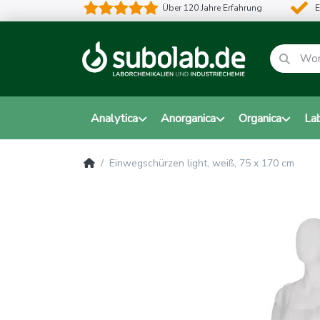
Über 120 Jahre Erfahrung
E
Analytica
Anorganica
Organica
La
Einwegschürzen light, weiß, 75 x 170 cm