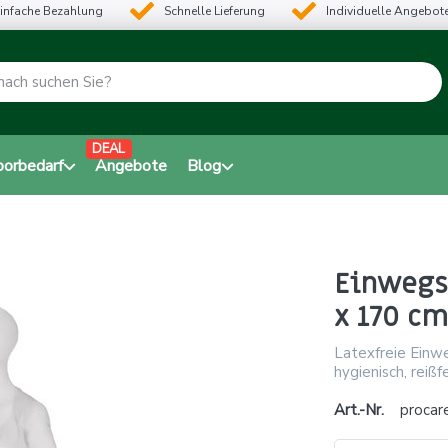
infache Bezahlung
Schnelle Lieferung
Individuelle Angebot
DEAL
borbedarf
Angebote
Blog
Einwegsc
x 170 cm
Latexfreie Einw
hygienisch, reißf
Art.-Nr.
procar