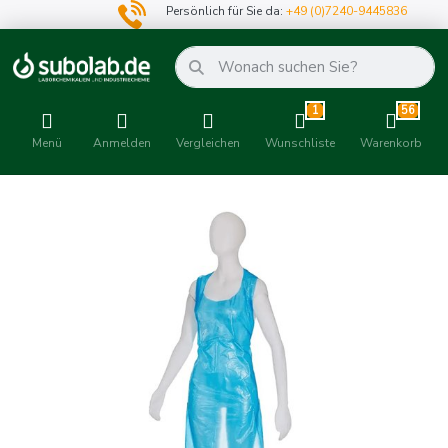
Persönlich für Sie da:
+49 (0)7240-9445836
1
56
Menü
Anmelden
Vergleichen
Wunschliste
Warenkorb