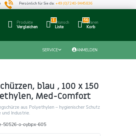
e
Persönlich für Sie da:
+49 (0)7240-9445836
1
56
Produkte
Wunsch
Waren
Vergleichen
Liste
Korb
SERVICE
ANMELDEN
hürzen, blau , 100 x 150
yethylen, Med-Comfort
egschürze aus Polyethylen – hygienischer Schutz
 und Industrie.
e-50526-o-oybpx-605