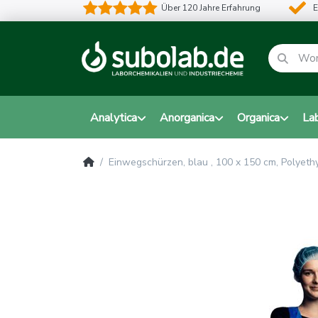
Über 120 Jahre Erfahrung
E
Analytica
Anorganica
Organica
La
Einwegschürzen, blau , 100 x 150 cm, Polyet