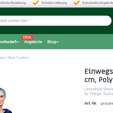
infache Bezahlung
Schnelle Lieferung
Individuelle Angebot
DEAL
borbedarf
Angebote
Blog
hylen, Med-Comfort
Einwegsc
cm, Pol
Latexfreie Einw
für Pflege, Küche
Art.-Nr.
procar