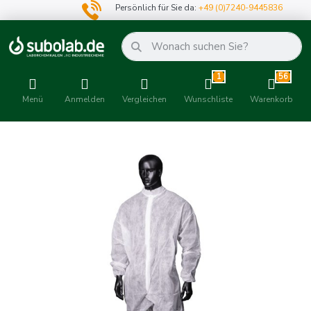
Persönlich für Sie da:
+49 (0)7240-9445836
1
56
Menü
Anmelden
Vergleichen
Wunschliste
Warenkorb