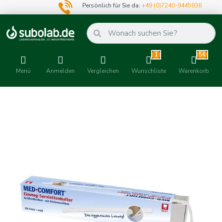
Persönlich für Sie da:
+49 (0)7240-9445836
1
56
Menü
Anmelden
Vergleichen
Wunschliste
Warenkorb