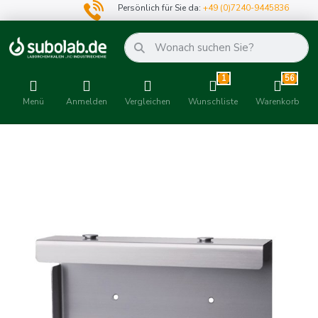
Persönlich für Sie da:
+49 (0)7240-9445836
1
56
Menü
Anmelden
Vergleichen
Wunschliste
Warenkorb