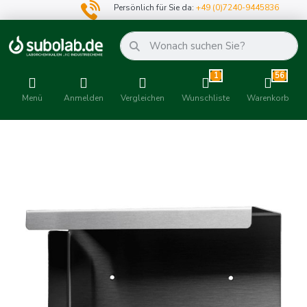
Persönlich für Sie da:
+49 (0)7240-9445836
1
56
Menü
Anmelden
Vergleichen
Wunschliste
Warenkorb