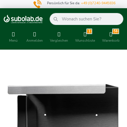
Persönlich für Sie da:
+49 (0)7240-9445836
1
56
Menü
Anmelden
Vergleichen
Wunschliste
Warenkorb