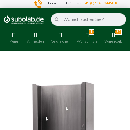
Persönlich für Sie da:
+49 (0)7240-9445836
1
59
Menü
Anmelden
Vergleichen
Wunschliste
Warenkorb