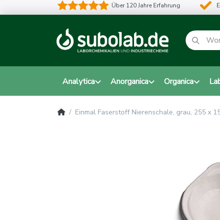
Über 120 Jahre Erfahrung
E
Analytica
Anorganica
Organica
La
Einmal Faserstoff Nierenschale, grau, 255 x 1