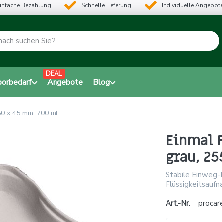
infache Bezahlung
Schnelle Lieferung
Individuelle Angebot
DEAL
borbedarf
Angebote
Blog
50 x 45 mm, 700 ml
Einmal F
grau, 25
Stabile Einweg-N
Flüssigkeitsaufn
Art.-Nr.
procar