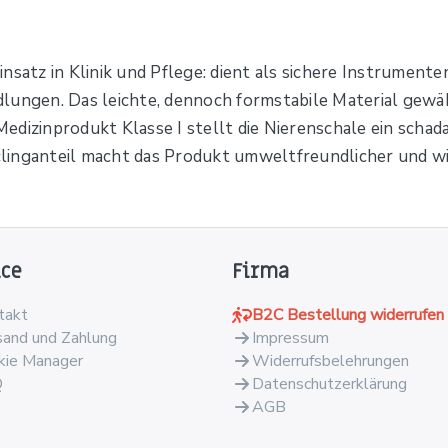
nsatz in Klinik und Pflege: dient als sichere Instrument
dlungen. Das leichte, dennoch formstabile Material gew
dizinprodukt Klasse I stellt die Nierenschale ein schadar
linganteil macht das Produkt umweltfreundlicher und wi
ice
Firma
takt
B2C Bestellung widerrufen
sand und Zahlung
Impressum
kie Manager
Widerrufsbelehrungen
Q
Datenschutzerklärung
AGB