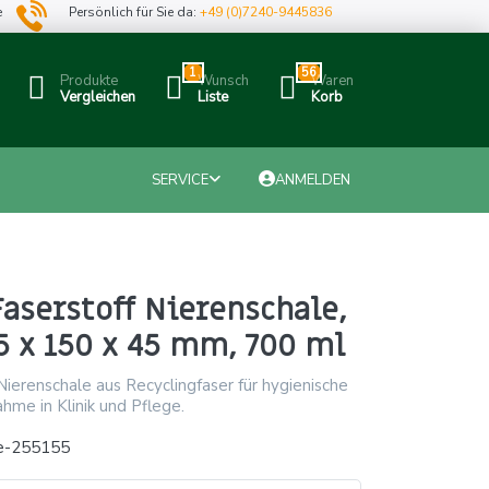
e
Persönlich für Sie da:
+49 (0)7240-9445836
1
56
Produkte
Wunsch
Waren
Vergleichen
Liste
Korb
SERVICE
ANMELDEN
aserstoff Nierenschale,
5 x 150 x 45 mm, 700 ml
ierenschale aus Recyclingfaser für hygienische
ahme in Klinik und Pflege.
e-255155