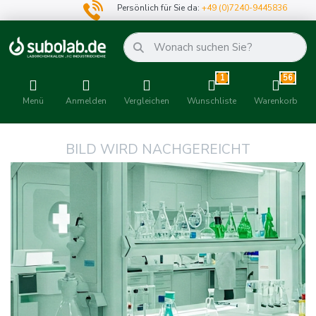
Persönlich für Sie da:
+49 (0)7240-9445836
1
56
Menü
Anmelden
Vergleichen
Wunschliste
Warenkorb