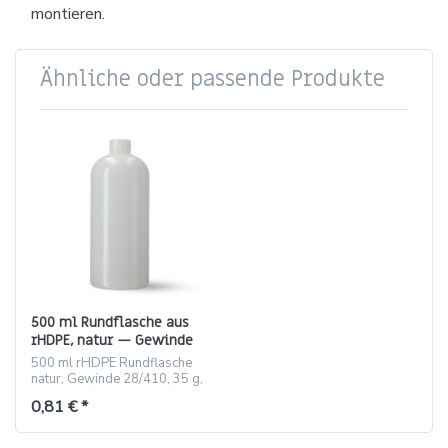
montieren.
Ähnliche oder passende Produkte
500 ml Rundflasche aus
rHDPE, natur — Gewinde
28/410 (35 g)
500 ml rHDPE Rundflasche
natur, Gewinde 28/410, 35 g,
180 Stück/Karton
0,81 € *