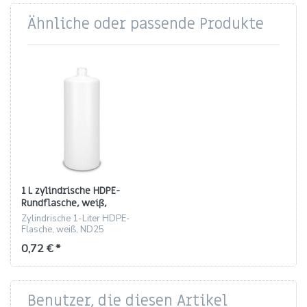
Ähnliche oder passende Produkte
1 L zylindrische HDPE-
Rundflasche, weiß,
Gewinde ND25
Zylindrische 1-Liter HDPE-
Flasche, weiß, ND25
Gewinde, 234 mm, 43 g
0,72 € *
Benutzer, die diesen Artikel