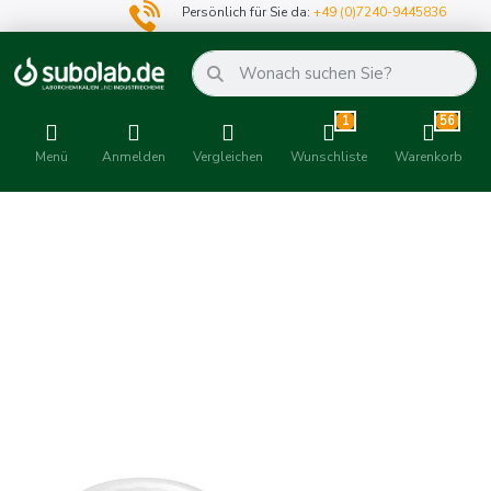
Persönlich für Sie da:
+49 (0)7240-9445836
1
56
Menü
Anmelden
Vergleichen
Wunschliste
Warenkorb