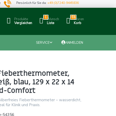
e
Persönlich für Sie da:
+49 (0)7240-9445836
1
59
Produkte
Wunsch
Waren
Vergleichen
Liste
Korb
SERVICE
ANMELDEN
 Fieberthermometer,
iß, blau, 129 x 22 x 14
d-Comfort
silberfreies Fieberthermometer – wasserdicht,
al für Klinik und Praxis.
e-54356