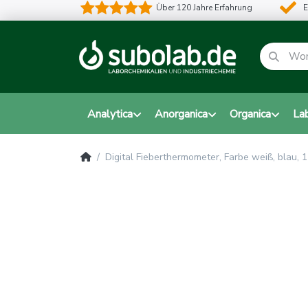
Über 120 Jahre Erfahrung
E
Analytica
Anorganica
Organica
La
Digital Fieberthermometer, Farbe weiß, blau,