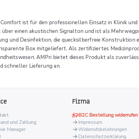
mfort ist für den professionellen Einsatz in Klinik und P
über einen akustischen Signalton und ist als Mehrwegpr
ng und Desinfektion, die quecksilberfreie Konstruktion er
sparente Box mitgeliefert. Als zertifiziertes Medizinpr
dheitswesen. AMPri bietet dieses Produkt als zuverläss
 schneller Lieferung an.
ice
Firma
takt
B2C Bestellung widerrufen
sand und Zahlung
Impressum
kie Manager
Widerrufsbelehrungen
Q
Datenschutzerklärung