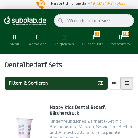
Persönlich für Sie da:
+49 (0)7240-9445836
1
56
Menü
Anmelden
Vergleichen
Wunschliste
Warenkorb
Dentalbedarf Sets
Filtern & Sortieren
Happy Kids Dental Bedarf,
Bärchendruck
Kinderfreundliches Zahnarzt-Set mit
Bärchendruck: Masken, Servietten, Becher
und Ansteckbuttons für entspannte
Behandlungen