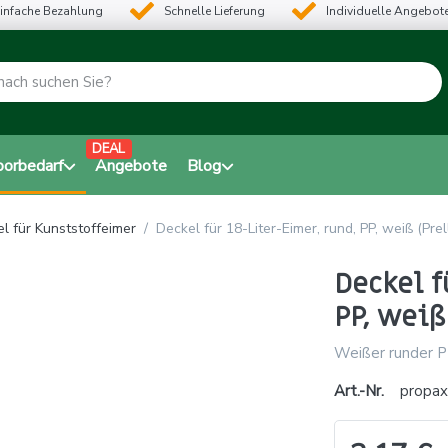
infache Bezahlung
Schnelle Lieferung
Individuelle Angebot
DEAL
borbedarf
Angebote
Blog
l für Kunststoffeimer
Deckel für 18-Liter-Eimer, rund, PP, weiß (Pre
Deckel f
PP, weiß
Weißer runder PP
Art.-Nr.
propa