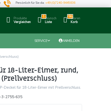
e
Persönlich für Sie da:
+49 (0)7240-9445836
1
56
Produkte
Wunsch
Waren
Vergleichen
Liste
Korb
SERVICE
ANMELDEN
llverschluss)
ür 18-Liter-Eimer, rund,
 (Prellverschluss)
-Deckel für 18-Liter-Eimer mit Prellverschluss.
x-3-2755-635