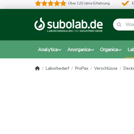
Über 120 Jahre Erfahrung
E
Analytica
Anorganica
Organica
La
Laborbedarf
ProPax
Verschlüsse
Decke