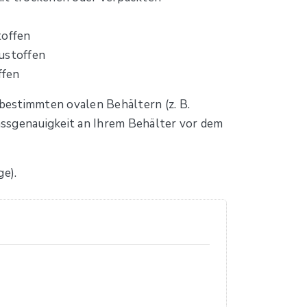
toffen
ustoffen
ffen
 bestimmten ovalen Behältern (z. B.
assgenauigkeit an Ihrem Behälter vor dem
e).