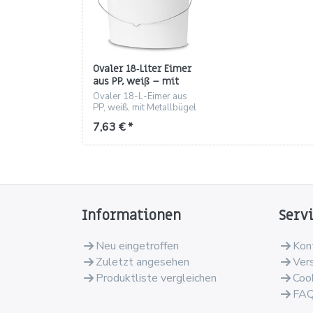
Ovaler 18‑Liter Eimer
aus PP, weiß – mit
Metallbügel
Ovaler 18-L-Eimer aus
PP, weiß, mit Metallbügel
und optionalem
7,63 € *
Schnappdeckel
Informationen
Serv
Neu eingetroffen
Kon
Zuletzt angesehen
Ver
Produktliste vergleichen
Coo
FA