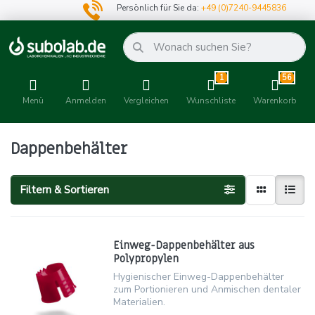
Persönlich für Sie da:
+49 (0)7240-9445836
1
56
Menü
Anmelden
Vergleichen
Wunschliste
Warenkorb
Dappenbehälter
Filtern & Sortieren
Einweg-Dappenbehälter aus
Polypropylen
Hygienischer Einweg-Dappenbehälter
zum Portionieren und Anmischen dentaler
Materialien.