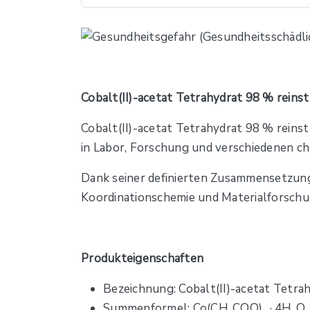
Cobalt(II)-acetat Tetrahydrat 98 % reinst
Cobalt(II)-acetat Tetrahydrat 98 % reinst i
in Labor, Forschung und verschiedenen 
Dank seiner definierten Zusammensetzung 
Koordinationschemie und Materialforschung
Produkteigenschaften
Bezeichnung: Cobalt(II)-acetat Tetra
Summenformel: Co(CH₃COO)₂ · 4H₂O