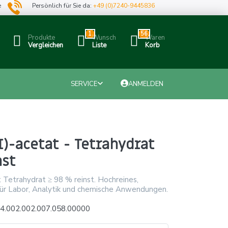
e
Persönlich für Sie da:
+49 (0)7240-9445836
1
56
Produkte
Wunsch
Waren
Vergleichen
Liste
Korb
SERVICE
ANMELDEN
I)-acetat - Tetrahydrat
nst
t Tetrahydrat ≥ 98 % reinst. Hochreines,
z für Labor, Analytik und chemische Anwendungen.
4.002.002.007.058.00000