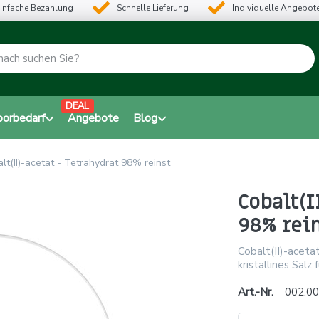
infache Bezahlung
Schnelle Lieferung
Individuelle Angebot
DEAL
borbedarf
Angebote
Blog
lt(II)-acetat - Tetrahydrat 98% reinst
Cobalt(I
98% rei
Cobalt(II)-aceta
kristallines Sal
Art.-Nr.
002.00