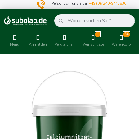
Persönlich für Sie da:
+49 (0)7240-9445836
1
56
Menü
Anmelden
Vergleichen
Wunschliste
Warenkorb