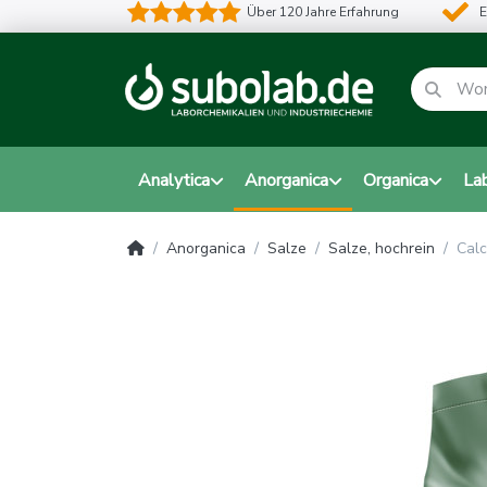
Über 120 Jahre Erfahrung
E
Analytica
Anorganica
Organica
La
Anorganica
Salze
Salze, hochrein
Calc