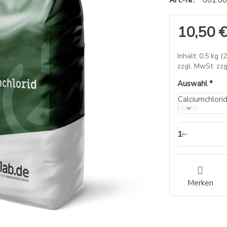
Art.-Nr.
002.00
10,50 €
Inhalt: 0,5 kg (
zzgl. MwSt. zzg
Auswahl
Calciumchlori
1
Merken