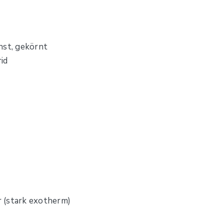
nst, gekörnt
id
r (stark exotherm)