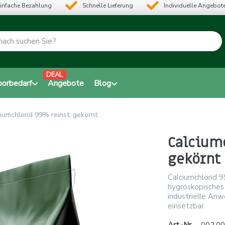
infache Bezahlung
Schnelle Lieferung
Individuelle Angebot
DEAL
borbedarf
Angebote
Blog
iumchlorid 99% reinst, gekörnt
Calciumc
gekörnt
Calciumchlorid 9
hygroskopisches
industrielle Anw
einsetzbar.