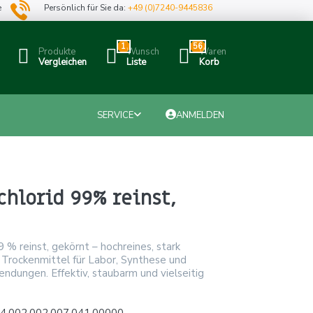
e
Persönlich für Sie da:
+49 (0)7240-9445836
1
56
Produkte
Wunsch
Waren
Vergleichen
Liste
Korb
SERVICE
ANMELDEN
hlorid 99% reinst,
9 % reinst, gekörnt – hochreines, stark
 Trockenmittel für Labor, Synthese und
endungen. Effektiv, staubarm und vielseitig