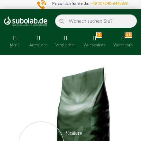
Persönlich für Sie da:
+49 (0)7240-9445836
1
59
Menü
Anmelden
Vergleichen
Wunschliste
Warenkorb