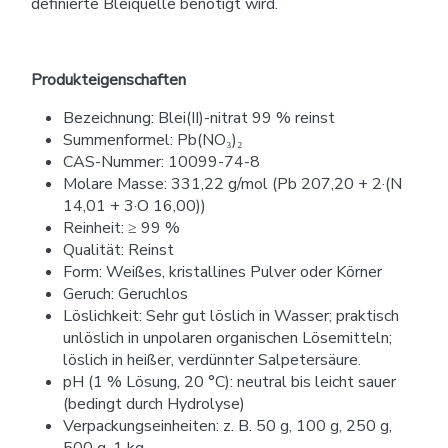
definierte Bleiquelle benötigt wird.
Produkteigenschaften
Bezeichnung: Blei(II)-nitrat 99 % reinst
Summenformel: Pb(NO₃)₂
CAS-Nummer: 10099-74-8
Molare Masse: 331,22 g/mol (Pb 207,20 + 2·(N
14,01 + 3·O 16,00))
Reinheit: ≥ 99 %
Qualität: Reinst
Form: Weißes, kristallines Pulver oder Körner
Geruch: Geruchlos
Löslichkeit: Sehr gut löslich in Wasser; praktisch
unlöslich in unpolaren organischen Lösemitteln;
löslich in heißer, verdünnter Salpetersäure.
pH (1 % Lösung, 20 °C): neutral bis leicht sauer
(bedingt durch Hydrolyse)
Verpackungseinheiten: z. B. 50 g, 100 g, 250 g,