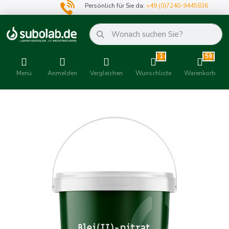
Persönlich für Sie da:
+49 (0)7240-9445836
1
59
Menü
Anmelden
Vergleichen
Wunschliste
Warenkorb