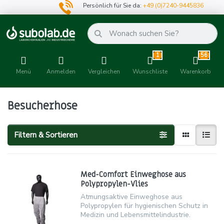
Persönlich für Sie da:
+49 (0)7240-9445836
1
56
Menü
Anmelden
Vergleichen
Wunschliste
Warenkorb
Besucherhose
Filtern & Sortieren
Med-Comfort Einweghose aus
Polypropylen-Vlies
Atmungsaktive Einweghose aus
Polypropylen für hygienischen Schutz in
Medizin und Lebensmittelindustrie.