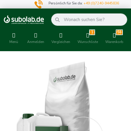
Persönlich für Sie da:
+49 (0)7240-9445836
1
56
Menü
Anmelden
Vergleichen
Wunschliste
Warenkorb