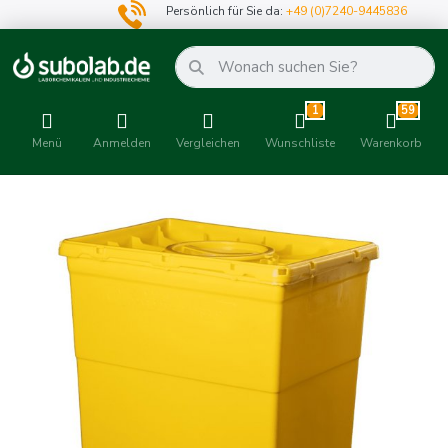
Persönlich für Sie da:
+49 (0)7240-9445836
1
59
Menü
Anmelden
Vergleichen
Wunschliste
Warenkorb