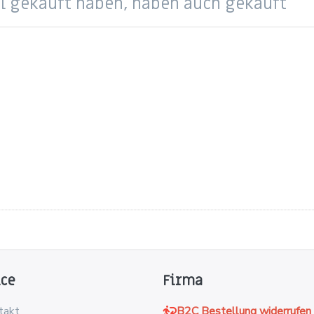
el gekauft haben, haben auch gekauft
ice
Firma
takt
B2C Bestellung widerrufen