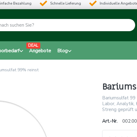
infache Bezahlung
Schnelle Lieferung
Individuelle Angebot
DEAL
borbedarf
Angebote
Blog
umsulfat 99% reinst
Bariums
Bariumsulfat 99 
Labor, Analytik,
Streng geprüft u
Art.-Nr.
002.00