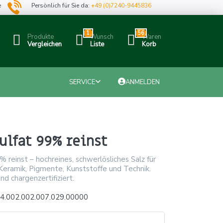
e
Persönlich für Sie da:
+49 (0)7240-9445836
1
56
Produkte
Wunsch
Waren
Vergleichen
Liste
Korb
SERVICE
ANMELDEN
ulfat 99% reinst
% reinst – hochreines, schwerlösliches Salz für
 Keramik, Pigmente, Kunststoffe und Technik.
nd chargenzertifiziert.
4.002.002.007.029.00000