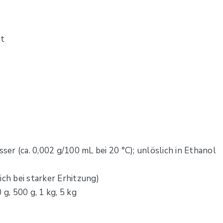
st
sser (ca. 0,002 g/100 mL bei 20 °C); unlöslich in Ethanol
ich bei starker Erhitzung)
 g, 500 g, 1 kg, 5 kg