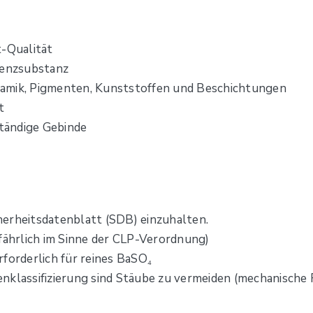
t-Qualität
renzsubstanz
amik, Pigmenten, Kunststoffen und Beschichtungen
t
ständige Gebinde
erheitsdatenblatt (SDB) einzuhalten.
efährlich im Sinne der CLP-Verordnung)
forderlich für reines BaSO₄
enklassifizierung sind Stäube zu vermeiden (mechanisc