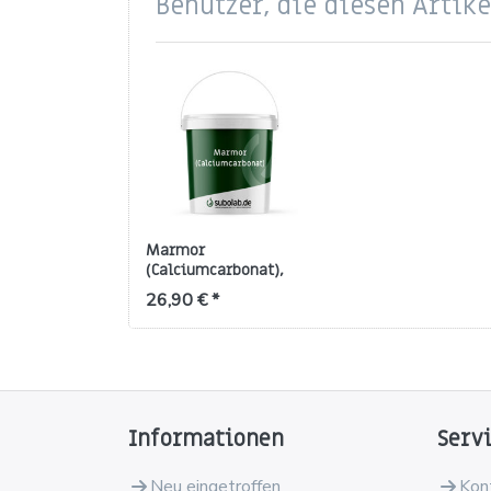
Benutzer, die diesen Artik
Marmor
(Calciumcarbonat),
Pulver, ca. 0-1,2 mm
26,90 € *
Informationen
Serv
Neu eingetroffen
Kon