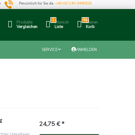
e
Persönlich für Sie da:
+49 (0)7240-9445836
1
56
Produkte
Wunsch
Waren
Vergleichen
Liste
Korb
SERVICE
ANMELDEN
g
24,75 € *
hter latexfreier