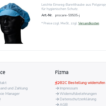
Leichte Einweg-Baretthaube aus Polypropy
für hygienischen Schutz.
Art.-Nr.
procare-59505-j
*
Preise zzgl. MwSt., zzgl.
Versandkosten
ice
Firma
takt
B2C Bestellung widerrufen
sand und Zahlung
Impressum
kie Manager
Widerrufsbelehrungen
Q
Datenschutzerklärung
AGB