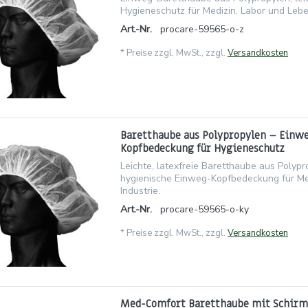
Hygieneschutz für Medizin, Labor und Leben
Art.-Nr.
procare-59565-o-z
*
Preise zzgl. MwSt., zzgl.
Versandkosten
Baretthaube aus Polypropylen – Einw
Kopfbedeckung für Hygieneschutz
Leichte, latexfreie Baretthaube aus Polypr
hygienische Einweg-Kopfbedeckung für Me
Industrie.
Art.-Nr.
procare-59565-o-ky
*
Preise zzgl. MwSt., zzgl.
Versandkosten
Med-Comfort Baretthaube mit Schirm