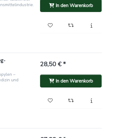
smittelindustrie.
In den Warenkorb
eg-
28,50 € *
opylen –
dizin und
In den Warenkorb