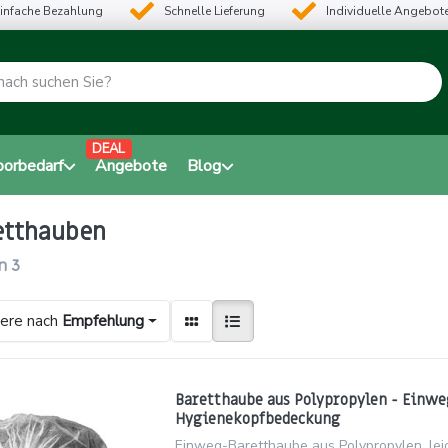
infache Bezahlung
Schnelle Lieferung
Individuelle Angebot
DEAL
borbedarf
Angebote
Blog
etthauben
n
3
iere nach
Empfehlung
Baretthaube aus Polypropylen - Einwe
Hygienekopfbedeckung
Einweg-Baretthaube aus Polypropylen, leic