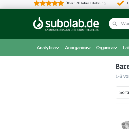
Über 120 Jahre Erfahrung
E
Analytica
Anorganica
Organica
La
Bar
1-3
vo
Sort